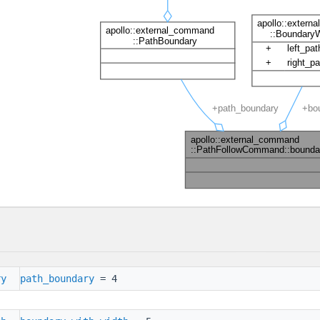
ry
path_boundary
= 4