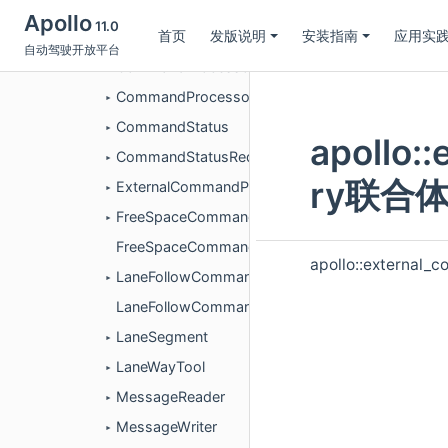
ChassisCommand
►
Apollo
11.0
首页
发版说明
安装指南
应用实
ChassisCommandProcessor
►
自动驾驶开放平台
CommandProcessorBase
►
CommandProcessorConfig
►
CommandStatus
►
apollo:
CommandStatusRequest
►
ry联合体
ExternalCommandProcessComponent
►
FreeSpaceCommand
►
FreeSpaceCommandProcessor
apollo::externa
LaneFollowCommand
►
LaneFollowCommandProcessor
LaneSegment
►
LaneWayTool
►
MessageReader
►
MessageWriter
►