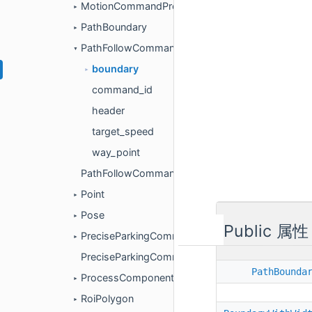
MotionCommandProcessorBase
►
PathBoundary
►
PathFollowCommand
▼
boundary
►
command_id
header
target_speed
way_point
PathFollowCommandProcessor
Point
►
Pose
►
Public 属性
PreciseParkingCommand
►
PreciseParkingCommandProcessor
PathBounda
ProcessComponentConfig
►
RoiPolygon
►