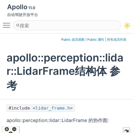
Apollo
11.0
自动驾驶开放平台
Toggle main menu visibility
Public 成员函数
|
Public 属性
|
所有成员列表
apollo::perception::lida
r::LidarFrame结构体 参
考
#include <
lidar_frame.h
>
apollo::perception::lidar::LidarFrame 的协作图: