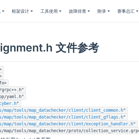
践
框架设计
工具使用
故障排查
附录
赛事总汇
_alignment.h 文件参考
>
>
fo>
/grpc++.h"
pp/yaml.h"
cyber.h
"
s/map/tools/map_datachecker/client/client_common.h
"
s/map/tools/map_datachecker/client/client_gflags.h
"
s/map/tools/map_datachecker/client/exception_handler.h
"
s/map/tools/map_datachecker/proto/collection_service.grp