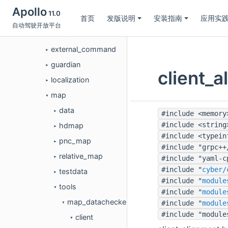
dreamview
►
Apollo
11.0
首页
发版说明
安装指南
应用实
dreamview_plus
►
自动驾驶开放平台
drivers
►
external_command
►
guardian
►
client
localization
►
map
▼
data
►
#include <memory
#include <string
hdmap
►
#include <typein
pnc_map
►
#include "grpc++
relative_map
#include "yaml-c
►
#include "
cyber/
testdata
►
#include "
module
tools
▼
#include "
module
map_datachecker
#include "
module
▼
#include "module
client
▼