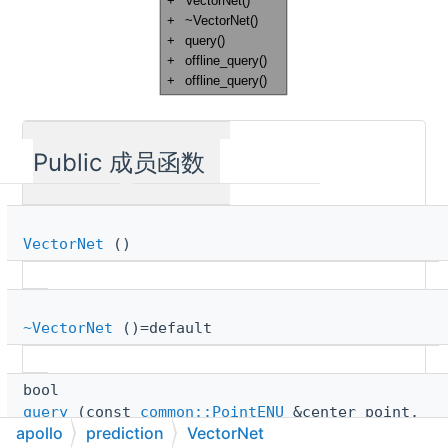
Public 成员函数
VectorNet
()
~VectorNet
()=default
bool
query
(const
common::PointENU
&center_point,
apollo
prediction
VectorNet
const double obstacle_phi,
FeatureVector