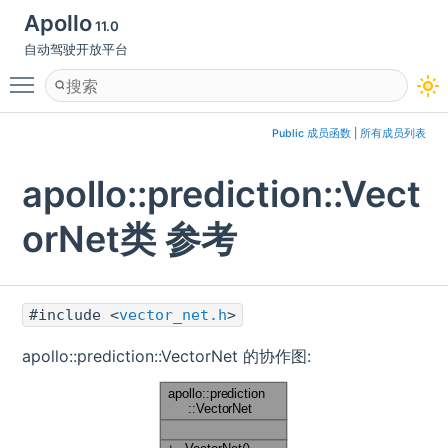
Apollo
11.0
自动驾驶开放平台
Toggle main menu visibility
Public 成员函数
|
所有成员列表
apollo::prediction::Vect
orNet类 参考
#include <
vector_net.h
>
apollo::prediction::VectorNet 的协作图: