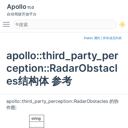
Apollo
11.0
自动驾驶开放平台
Toggle main menu visibility
Public 属性
|
所有成员列表
apollo::third_party_per
ception::RadarObstacl
es结构体 参考
apollo::third_party_perception::RadarObstacles 的协
作图: