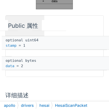
Public 属性
optional uint64
stamp
= 1
optional bytes
data
= 2
详细描述
apollo
drivers
hesai
HesaiScanPacket
在文件
hesai.proto
第
13
行定义.