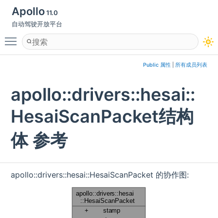
Apollo
11.0
自动驾驶开放平台
Toggle main menu visibility
Public 属性
|
所有成员列表
apollo::drivers::hesai::
HesaiScanPacket结构
体 参考
apollo::drivers::hesai::HesaiScanPacket 的协作图: