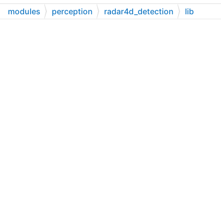
modules
perception
radar4d_detection
lib
tracker
common
track_data.h