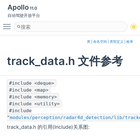
Apollo
11.0
自动驾驶开放平台
Toggle main menu visibility
类
|
命名空间
|
类型定义
|
枚举
track_data.h 文件参考
#include <deque>
#include <map>
#include <memory>
#include <utility>
#include
"
modules/perception/radar4d_detection/lib/track
track_data.h 的引用(Include)关系图: