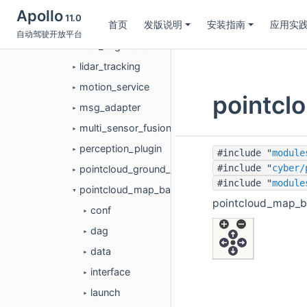
lidar_detection_filter
►
Apollo
11.0
首页
发版说明
安装指南
应用实
lidar_output
►
自动驾驶开放平台
lidar_segmentation
►
lidar_tracking
►
motion_service
►
pointc
msg_adapter
►
multi_sensor_fusion
►
perception_plugin
►
#include "
module
#include "
cyber/
pointcloud_ground_detection
►
#include "
module
pointcloud_map_based_roi
▼
pointcloud_map_
conf
►
dag
►
data
►
interface
►
launch
►