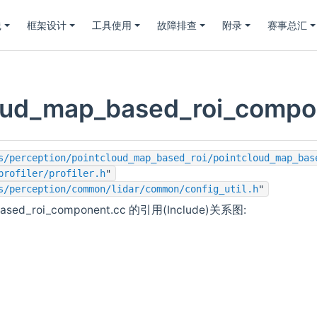
践
框架设计
工具使用
故障排查
附录
赛事总汇
loud_map_based_roi_com
s/perception/pointcloud_map_based_roi/pointcloud_map_bas
profiler/profiler.h
"
s/perception/common/lidar/common/config_util.h
"
based_roi_component.cc 的引用(Include)关系图: