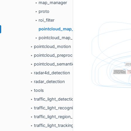
map_manager
►
proto
►
roi_filter
►
pointcloud_map_based_roi_component.cc
pointcloud_map_based_roi_component.h
►
pointcloud_motion
►
pointcloud_preprocess
►
pointcloud_semantics
►
radar4d_detection
►
radar_detection
►
tools
►
traffic_light_detection
►
traffic_light_recognition
►
traffic_light_region_proposal
►
traffic_light_tracking
►