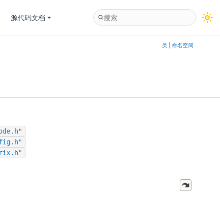
源代码文档
类
|
命名空间
ode.h
"
fig.h
"
rix.h
"