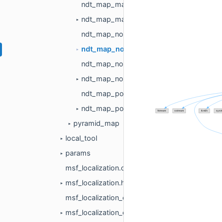
ndt_map_matrix_handler.cc
ndt_map_matrix_handler.h
►
ndt_map_node.cc
ndt_map_node.h
►
ndt_map_node_config.cc
ndt_map_node_config.h
►
ndt_map_pool.cc
ndt_map_pool.h
►
pyramid_map
►
local_tool
►
params
►
msf_localization.cc
msf_localization.h
►
msf_localization_component.cc
msf_localization_component.h
►