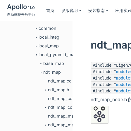
dag
►
Apollo
11.0
首页
发版说明
安装指南
应用实
launch
►
自动驾驶开放平台
msf
▼
common
►
local_integ
►
ndt_ma
local_map
►
local_pyramid_map
▼
base_map
►
#include "Eigen/
#include "
module
ndt_map
▼
#include "
module
ndt_map.cc
#include "
module
ndt_map.h
#include "
module
►
ndt_map_config.cc
ndt_map_node.h
ndt_map_config.h
►
ndt_map_matrix.cc
ndt_map_matrix.h
►