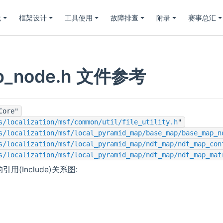
践
框架设计
工具使用
故障排查
附录
赛事总汇
p_node.h 文件参考
Core"
s/localization/msf/common/util/file_utility.h
"
s/localization/msf/local_pyramid_map/base_map/base_map_n
s/localization/msf/local_pyramid_map/ndt_map/ndt_map_con
s/localization/msf/local_pyramid_map/ndt_map/ndt_map_mat
 的引用(Include)关系图: