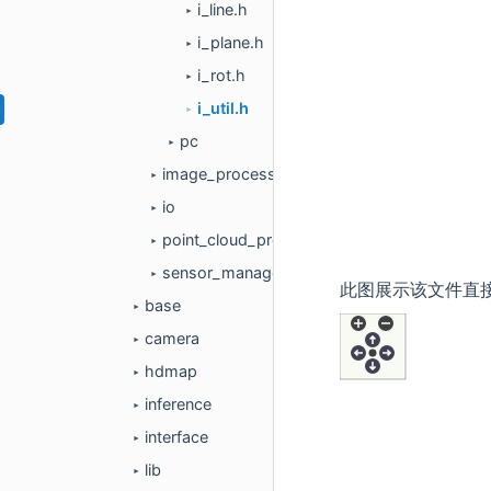
i_line.h
►
i_plane.h
►
i_rot.h
►
i_util.h
►
pc
►
image_processing
►
io
►
point_cloud_processing
►
sensor_manager
►
此图展示该文件直
base
►
camera
►
hdmap
►
inference
►
interface
►
lib
►