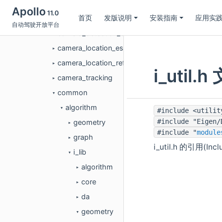
camera_detection_bev
►
Apollo
11.0
首页
发版说明
安装指南
应用实
camera_detection_multi_stage
►
自动驾驶开放平台
camera_detection_single_stage
►
camera_location_estimation
►
camera_location_refinement
►
i_util
camera_tracking
►
common
▼
algorithm
▼
#include <utilit
#include "Eigen/
geometry
►
#include "
module
graph
►
i_util.h 的引用(In
i_lib
▼
algorithm
►
core
►
da
►
geometry
▼