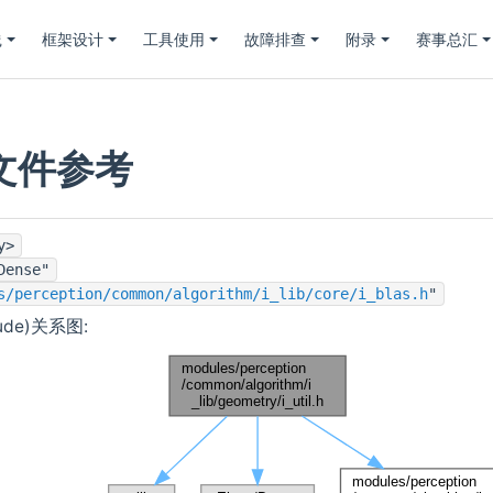
践
框架设计
工具使用
故障排查
附录
赛事总汇
.h 文件参考
y>
Dense"
s/perception/common/algorithm/i_lib/core/i_blas.h
"
clude)关系图: