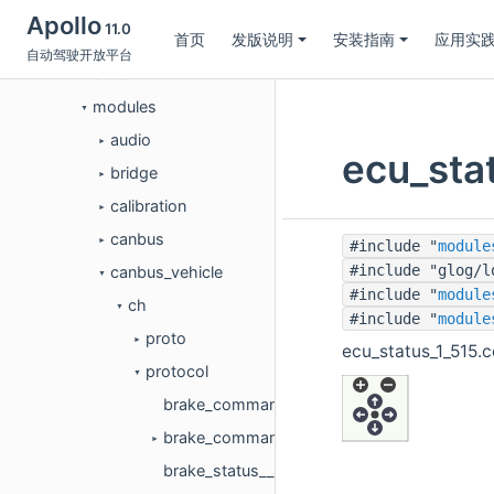
collection
►
Apollo
11.0
首页
发版说明
安装指南
应用实
cyber
►
自动驾驶开放平台
docs
►
modules
▼
audio
►
ecu_st
bridge
►
calibration
►
canbus
►
#include "
module
#include "glog/l
canbus_vehicle
▼
#include "
module
ch
▼
#include "
module
proto
►
ecu_status_1_51
protocol
▼
brake_command_111.cc
brake_command_111.h
►
brake_status__511.cc