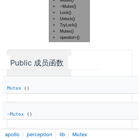
Public 成员函数
Mutex
()
~Mutex
()
void
apollo
perception
lib
Mutex