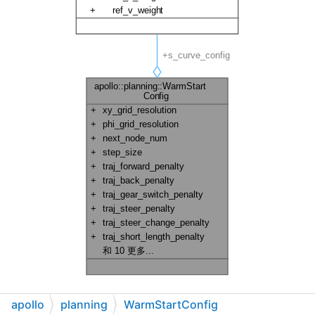
apollo
planning
WarmStartConfig