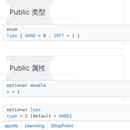
Public 类型
enum
Type
{
HARD
= 0 ,
SOFT
= 1 }
Public 属性
optional double
s
= 1
optional
Type
type
= 2 [default =
HARD
]
apollo
planning
StopPoint