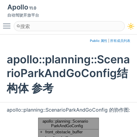
Apollo
11.0
自动驾驶开放平台
Toggle main menu visibility
Public 属性
|
所有成员列表
apollo::planning::Scena
rioParkAndGoConfig结
构体 参考
apollo::planning::ScenarioParkAndGoConfig 的协作图: