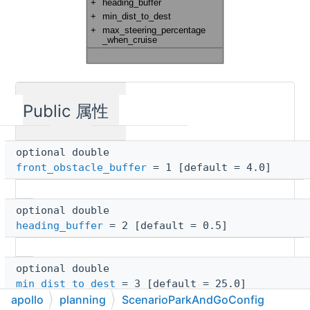
Public 属性
optional double
front_obstacle_buffer
= 1 [default = 4.0]
optional double
heading_buffer
= 2 [default = 0.5]
optional double
min_dist_to_dest
= 3 [default = 25.0]
apollo
planning
ScenarioParkAndGoConfig