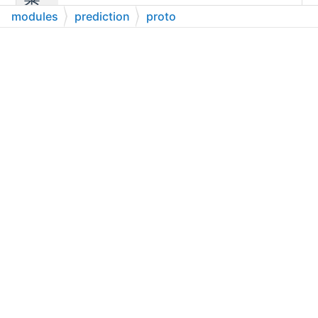
类
modules
prediction
proto
fnn_vehicle_model.proto
struct
apollo::prediction::FnnVehicleModel
命名空间
namespace
apollo
class register implement
namespace
apollo::prediction
apollo::prediction