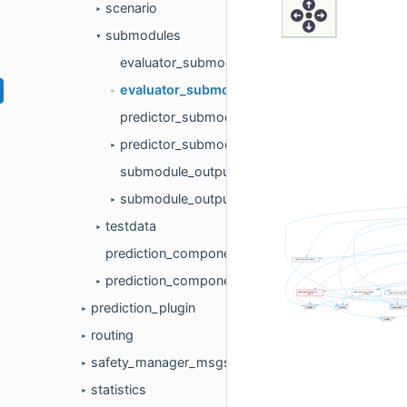
scenario
►
submodules
▼
evaluator_submodule.cc
evaluator_submodule.h
►
predictor_submodule.cc
predictor_submodule.h
►
submodule_output.cc
submodule_output.h
►
testdata
►
prediction_component.cc
prediction_component.h
►
prediction_plugin
►
routing
►
safety_manager_msgs
►
statistics
►