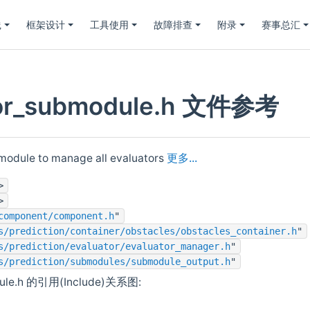
践
框架设计
工具使用
故障排查
附录
赛事总汇
tor_submodule.h 文件参考
module to manage all evaluators
更多...
>
>
component/component.h
"
s/prediction/container/obstacles/obstacles_container.h
"
s/prediction/evaluator/evaluator_manager.h
"
s/prediction/submodules/submodule_output.h
"
dule.h 的引用(Include)关系图: