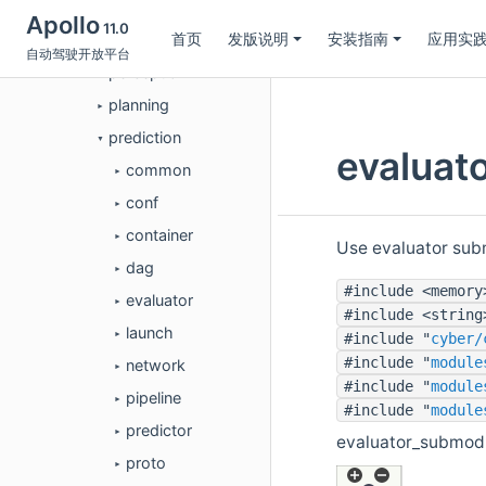
map
►
Apollo
11.0
首页
发版说明
安装指南
应用实
monitor
►
自动驾驶开放平台
perception
►
planning
►
prediction
▼
evalua
common
►
conf
►
container
►
Use evaluator sub
dag
►
#include <memory
evaluator
►
#include <string
launch
►
#include "
cyber/
#include "
module
network
►
#include "
module
pipeline
►
#include "
module
predictor
►
evaluator_submo
proto
►