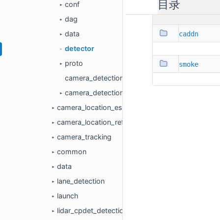
目录
conf
►
dag
►
data
caddn
►
detector
►
proto
smoke
►
camera_detection_single_stage_component.cc
camera_detection_single_stage_component.h
►
camera_location_estimation
►
camera_location_refinement
►
camera_tracking
►
common
►
data
►
lane_detection
►
launch
►
lidar_cpdet_detection
►