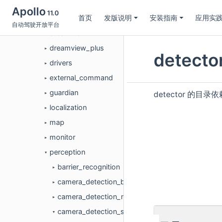
control
►
Apollo
11.0
首页
发版说明
安装指南
应用实
data
►
自动驾驶开放平台
dreamview
►
dreamview_plus
►
detect
drivers
►
external_command
►
guardian
detector 的目
►
localization
►
map
►
monitor
►
perception
▼
barrier_recognition
►
camera_detection_bev
►
camera_detection_multi_stage
►
camera_detection_single_stage
▼