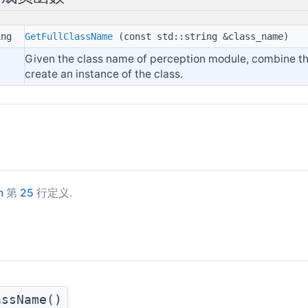
ring
GetFullClassName
(const std::string &class_name)
Given the class name of perception module, combine the 
create an instance of the class.
h
第
25
行定义.
明
assName()