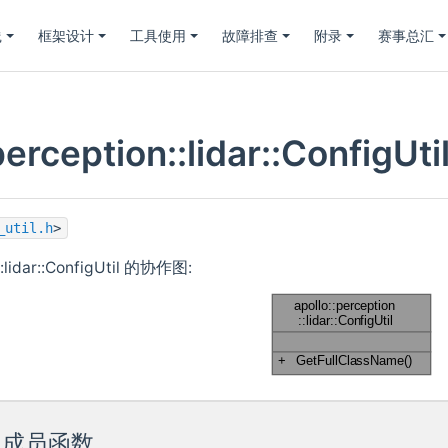
践
框架设计
工具使用
故障排查
附录
赛事总汇
perception::lidar::ConfigU
_util.h
>
n::lidar::ConfigUtil 的协作图:
c 成员函数