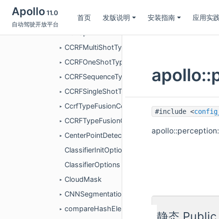
BipartiteGraphMatcherInitOptions
Apollo
11.0
首页
发版说明
安装指南
应用实
BipartiteGraphMatcherOptions
►
自动驾驶开放平台
Bitmap2D
►
CCRFMultiShotTypeFusion
►
CCRFOneShotTypeFusion
►
apollo::
CCRFSequenceTypeFusion
►
CCRFSingleShotTypeFusion
►
CcrfTypeFusionConfig
►
#include <
config
CCRFTypeFusionConfig
►
apollo::perceptio
CenterPointDetection
►
ClassifierInitOptions
ClassifierOptions
CloudMask
►
CNNSegmentation
►
compareHashElements
►
静态 Publi