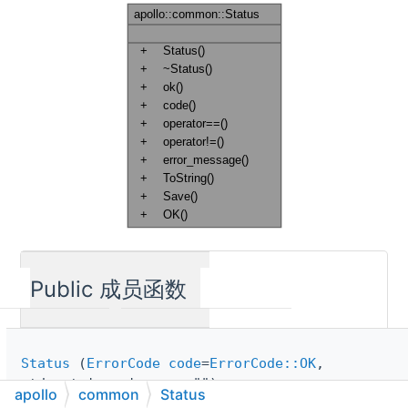
Public 成员函数
Status
(
ErrorCode
code
=
ErrorCode::OK
,
std::string_view msg="")
apollo
common
Status