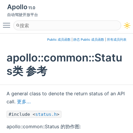
Apollo
11.0
自动驾驶开放平台
Toggle main menu visibility
Public 成员函数
|
静态 Public 成员函数
|
所有成员列表
apollo::common::Statu
s类 参考
A general class to denote the return status of an API
call.
更多...
#include <
status.h
>
apollo::common::Status 的协作图: