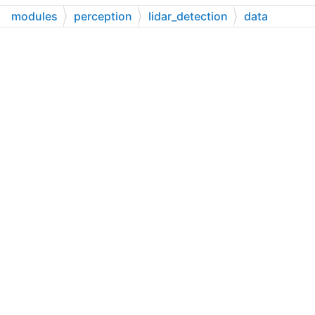
modules
perception
lidar_detection
data
center_point_param.pb.txt