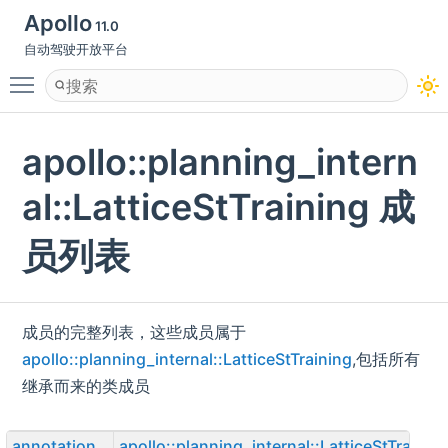
Apollo
11.0
自动驾驶开放平台
Toggle main menu visibility
apollo::planning_intern
al::LatticeStTraining 成
员列表
成员的完整列表，这些成员属于
apollo::planning_internal::LatticeStTraining
,包括所有
继承而来的类成员
annotation
apollo::planning_internal::LatticeStTrainin