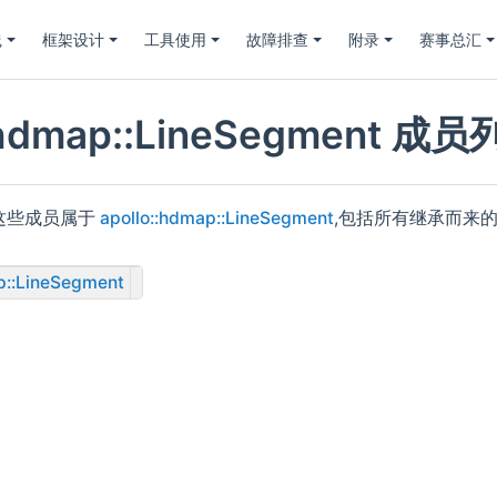
践
框架设计
工具使用
故障排查
附录
赛事总汇
::hdmap::LineSegment 成
这些成员属于
apollo::hdmap::LineSegment
,包括所有继承而来
p::LineSegment