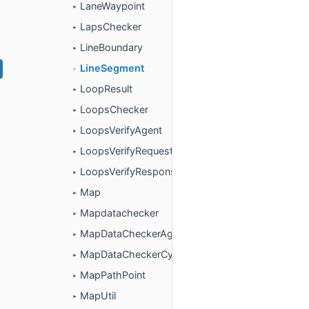
LaneWaypoint
►
LapsChecker
►
LineBoundary
►
LineSegment
►
LoopResult
►
LoopsChecker
►
LoopsVerifyAgent
►
LoopsVerifyRequest
►
LoopsVerifyResponse
►
Map
►
Mapdatachecker
►
MapDataCheckerAgent
►
MapDataCheckerCyberNode
►
MapPathPoint
►
MapUtil
►