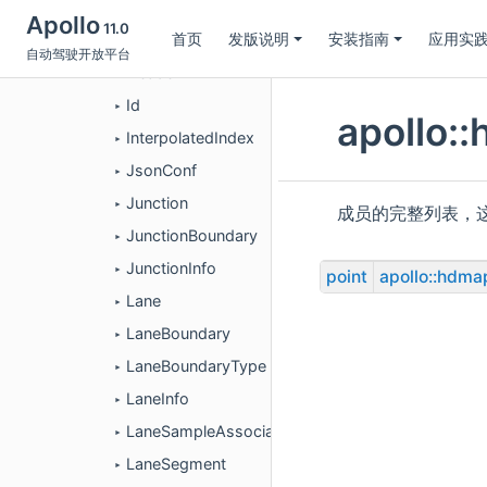
HDMapImpl
►
Apollo
11.0
首页
发版说明
安装指南
应用实
HDMapUtil
自动驾驶开放平台
Header
►
Id
►
apollo
InterpolatedIndex
►
JsonConf
►
Junction
►
成员的完整列表，
JunctionBoundary
►
JunctionInfo
►
point
apollo::hdma
Lane
►
LaneBoundary
►
LaneBoundaryType
►
LaneInfo
►
LaneSampleAssociation
►
LaneSegment
►