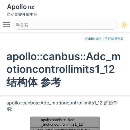
Apollo
11.0
自动驾驶开放平台
Toggle main menu visibility
Public 属性
|
所有成员列表
apollo::canbus::Adc_m
otioncontrollimits1_12
结构体 参考
apollo::canbus::Adc_motioncontrollimits1_12 的协作
图: