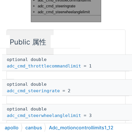
Public 属性
optional double
adc_cmd_throttlecommandlimit
= 1
optional double
adc_cmd_steeringrate
= 2
optional double
adc_cmd_steerwheelanglelimit
= 3
apollo
canbus
Adc_motioncontrollimits1_12