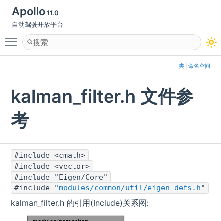
Apollo
11.0
自动驾驶开放平台
Toggle main menu visibility
类
|
命名空间
kalman_filter.h 文件参
考
#include <cmath>
#include <vector>
#include "Eigen/Core"
#include "
modules/common/util/eigen_defs.h
"
kalman_filter.h 的引用(Include)关系图: