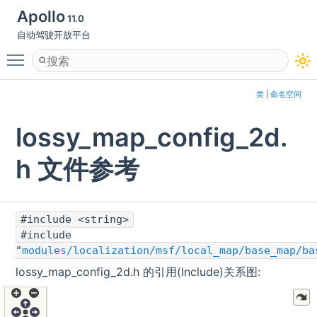
Apollo
11.0
自动驾驶开放平台
Toggle main menu visibility
类
|
命名空间
lossy_map_config_2d.
h 文件参考
#include <string>
#include
"
modules/localization/msf/local_map/base_map/ba
lossy_map_config_2d.h 的引用(Include)关系图: