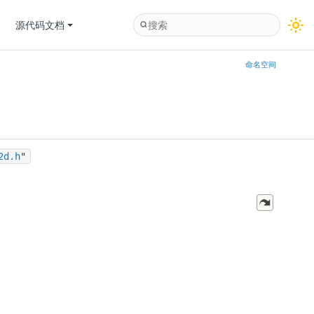
源代码文档
命名空间
2d.h
"