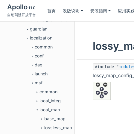
dreamview_plus
►
Apollo
11.0
首页
发版说明
安装指南
应用实
drivers
►
自动驾驶开放平台
external_command
►
guardian
►
localization
▼
lossy_
common
►
conf
►
dag
►
#include "
module
launch
lossy_map_confi
►
msf
▼
common
►
local_integ
►
local_map
▼
base_map
►
lossless_map
►