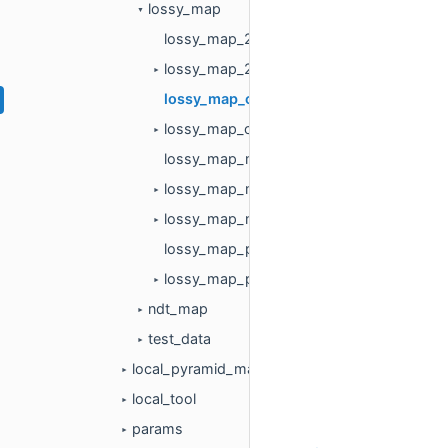
lossy_map
▼
lossy_map_2d.cc
lossy_map_2d.h
►
lossy_map_config_2d.cc
lossy_map_config_2d.h
►
lossy_map_matrix_2d.cc
lossy_map_matrix_2d.h
►
lossy_map_node_2d.h
►
lossy_map_pool_2d.cc
lossy_map_pool_2d.h
►
ndt_map
►
test_data
►
local_pyramid_map
►
local_tool
►
params
►