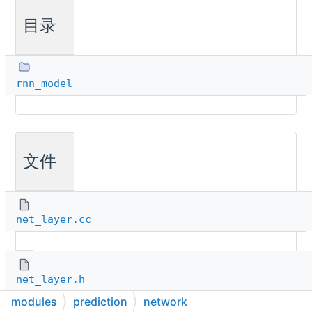
目录
rnn_model
文件
net_layer.cc
net_layer.h
modules
prediction
network