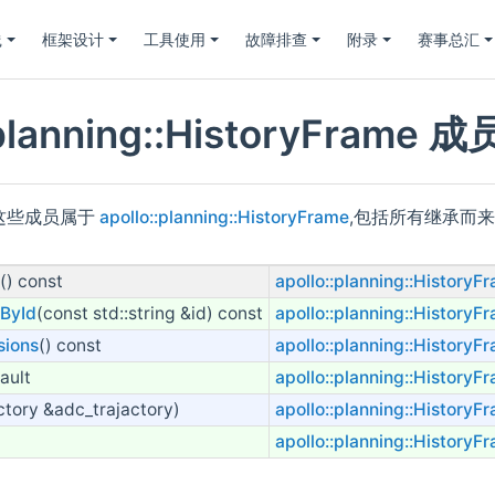
践
框架设计
工具使用
故障排查
附录
赛事总汇
:planning::HistoryFrame
这些成员属于
apollo::planning::HistoryFrame
,包括所有继承而
s
() const
apollo::planning::HistoryF
sById
(const std::string &id) const
apollo::planning::HistoryF
sions
() const
apollo::planning::HistoryF
ault
apollo::planning::HistoryF
tory &adc_trajactory)
apollo::planning::HistoryF
apollo::planning::HistoryF