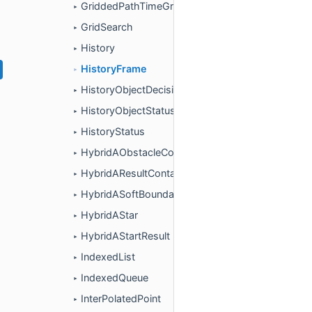
GriddedPathTimeGraph
►
GridSearch
►
History
►
HistoryFrame
►
HistoryObjectDecision
►
HistoryObjectStatus
►
HistoryStatus
►
HybridAObstacleContainer
►
HybridAResultContainer
►
HybridASoftBoundaryContainer
►
HybridAStar
►
HybridAStartResult
►
IndexedList
►
IndexedQueue
►
InterPolatedPoint
►