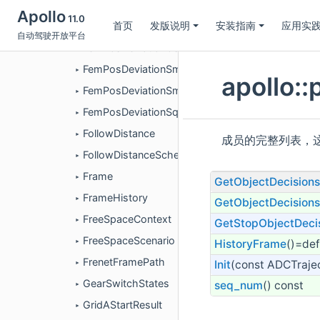
FeatureOutput
►
Apollo
11.0
首页
发版说明
安装指南
应用实
FemPosDeviationIpoptInterface
►
自动驾驶开放平台
FemPosDeviationOsqpInterface
►
FemPosDeviationSmoother
►
apollo:
FemPosDeviationSmootherConfig
►
FemPosDeviationSqpOsqpInterface
►
FollowDistance
►
成员的完整列表，
FollowDistanceSchedulerInfo
►
Frame
►
GetObjectDecision
FrameHistory
►
GetObjectDecision
FreeSpaceContext
GetStopObjectDeci
►
FreeSpaceScenario
HistoryFrame
()=def
►
FrenetFramePath
Init
(const ADCTrajec
►
GearSwitchStates
seq_num
() const
►
GridAStartResult
►