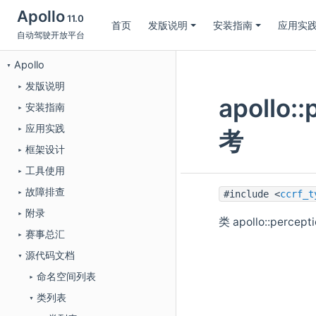
Apollo
11.0
首页
发版说明
安装指南
应用实
自动驾驶开放平台
Apollo
▼
发版说明
►
apollo:
安装指南
►
应用实践
►
考
框架设计
►
工具使用
►
故障排查
#include <
ccrf_t
►
附录
►
类 apollo::percep
赛事总汇
►
源代码文档
▼
命名空间列表
►
类列表
▼