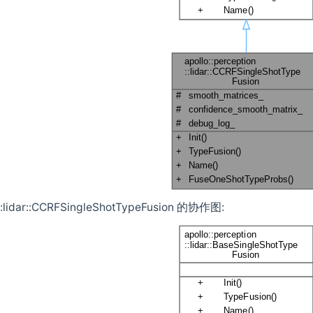
n::lidar::CCRFSingleShotTypeFusion 的协作图: