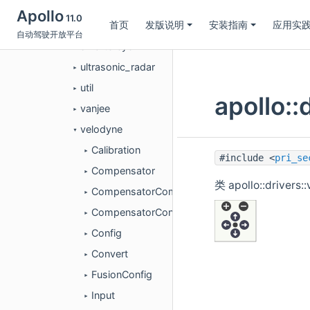
radar
►
Apollo
11.0
首页
发版说明
安装指南
应用实
robosense
►
自动驾驶开放平台
smartereye
►
ultrasonic_radar
►
util
►
apollo:
vanjee
►
velodyne
▼
Calibration
►
#include <
pri_se
Compensator
►
类 apollo::driver
CompensatorComponent
►
CompensatorConfig
►
Config
►
Convert
►
FusionConfig
►
Input
►