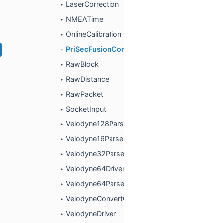
LaserCorrection
►
NMEATime
►
OnlineCalibration
►
PriSecFusionComponent
►
RawBlock
►
RawDistance
►
RawPacket
►
SocketInput
►
Velodyne128Parser
►
Velodyne16Parser
►
Velodyne32Parser
►
Velodyne64Driver
►
Velodyne64Parser
►
VelodyneConvertComponent
►
VelodyneDriver
►