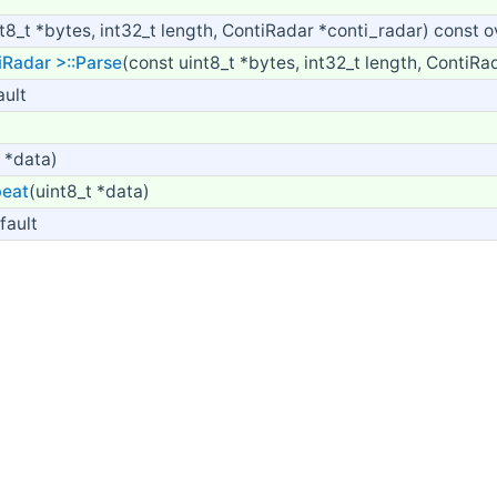
nt8_t *bytes, int32_t length, ContiRadar *conti_radar) const o
iRadar >::Parse
(const uint8_t *bytes, int32_t length, ContiR
ault
t *data)
beat
(uint8_t *data)
fault