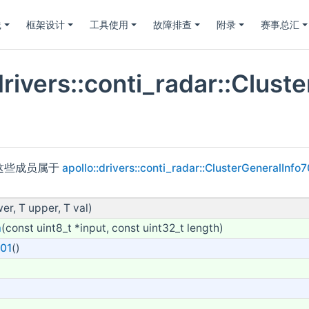
践
框架设计
工具使用
故障排查
附录
赛事总汇
:drivers::conti_radar::Clu
这些成员属于
apollo::drivers::conti_radar::ClusterGeneralInfo7
wer, T upper, T val)
m
(const uint8_t *input, const uint32_t length)
701
()