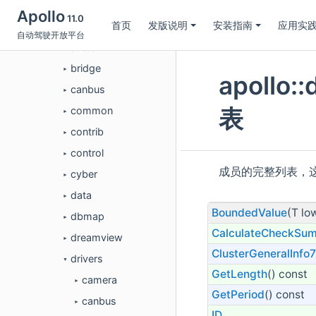
类列表
▼
Apollo
11.0
首页
发版说明
安装指南
应用实
apollo
▼
自动驾驶开放平台
audio
►
bridge
►
apollo:
canbus
►
表
common
►
contrib
►
control
►
成员的完整列表，
cyber
►
data
►
BoundedValue
(T lo
dbmap
►
CalculateCheckSu
dreamview
►
ClusterGeneralInfo
drivers
▼
GetLength
() const
camera
►
GetPeriod
() const
canbus
►
ID