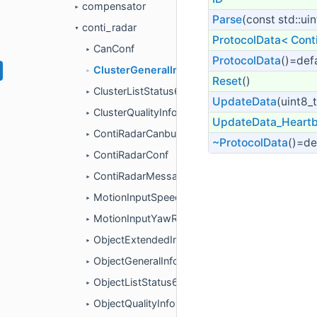
compensator
►
Parse
(const std::ui
conti_radar
▼
ProtocolData< Cont
CanConf
►
ProtocolData
()=def
ClusterGeneralInfo701
►
Reset
()
ClusterListStatus600
►
UpdateData
(uint8_
ClusterQualityInfo702
►
UpdateData_Heart
ContiRadarCanbusComponent
►
~ProtocolData
()=de
ContiRadarConf
►
ContiRadarMessageManager
►
MotionInputSpeed300
►
MotionInputYawRate301
►
ObjectExtendedInfo60D
►
ObjectGeneralInfo60B
►
ObjectListStatus60A
►
ObjectQualityInfo60C
►