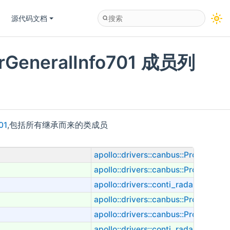
源代码文档
sterGeneralInfo701 成员列
01
,包括所有继承而来的类成员
apollo::drivers::canbus::ProtocolDa
apollo::drivers::canbus::ProtocolDa
apollo::drivers::conti_radar::Cluste
apollo::drivers::canbus::ProtocolDa
apollo::drivers::canbus::ProtocolDa
apollo::drivers::conti_radar::Cluste