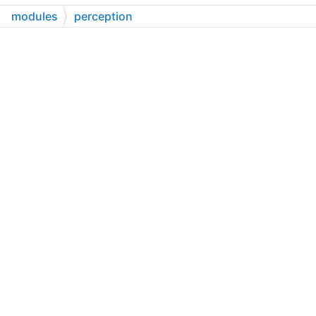
modules
perception
camera_detection_multi_stage
dag
camera_detection_multi_stage_front.dag